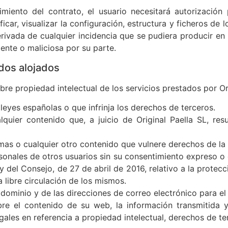
iento del contrato, el usuario necesitará autorización p
car, visualizar la configuración, estructura y ficheros de l
erivada de cualquier incidencia que se pudiera producir e
ente o maliciosa por su parte.
idos alojados
obre propiedad intelectual de los servicios prestados por Ori
s leyes españolas o que infrinja los derechos de terceros.
quier contenido que, a juicio de Original Paella SL, result
as o cualquier otro contenido que vulnere derechos de la 
rsonales de otros usuarios sin su consentimiento expreso o
del Consejo, de 27 de abril de 2016, relativo a la protecci
a libre circulación de los mismos.
l dominio y de las direcciones de correo electrónico para 
bre el contenido de su web, la información transmitida 
egales en referencia a propiedad intelectual, derechos de t